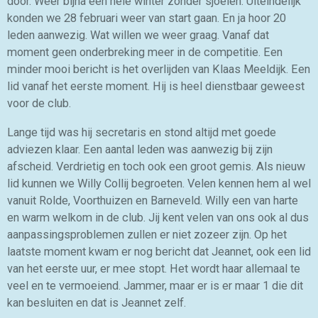
door. Weer bijna een hele winter zonder sjoelen. Uiteindelijk
konden we 28 februari weer van start gaan. En ja hoor 20
leden aanwezig. Wat willen we weer graag. Vanaf dat
moment geen onderbreking meer in de competitie. Een
minder mooi bericht is het overlijden van Klaas Meeldijk. Een
lid vanaf het eerste moment. Hij is heel dienstbaar geweest
voor de club.
Lange tijd was hij secretaris en stond altijd met goede
adviezen klaar. Een aantal leden was aanwezig bij zijn
afscheid. Verdrietig en toch ook een groot gemis. Als nieuw
lid kunnen we Willy Collij begroeten. Velen kennen hem al wel
vanuit Rolde, Voorthuizen en Barneveld. Willy een van harte
en warm welkom in de club. Jij kent velen van ons ook al dus
aanpassingsproblemen zullen er niet zozeer zijn. Op het
laatste moment kwam er nog bericht dat Jeannet, ook een lid
van het eerste uur, er mee stopt. Het wordt haar allemaal te
veel en te vermoeiend. Jammer, maar er is er maar 1 die dit
kan besluiten en dat is Jeannet zelf.