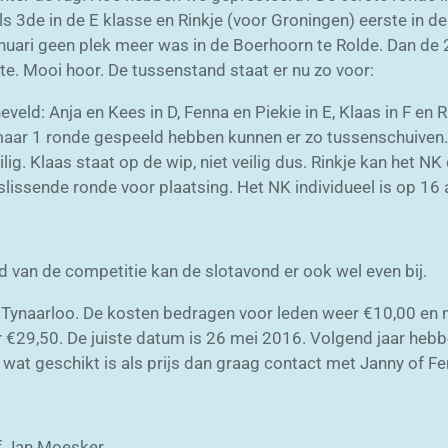
ls 3de in de E klasse en Rinkje (voor Groningen) eerste in de
ari geen plek meer was in de Boerhoorn te Rolde. Dan de 2d
ste. Mooi hoor. De tussenstand staat er nu zo voor:
ld: Anja en Kees in D, Fenna en Piekie in E, Klaas in F en Rin
aar 1 ronde gespeeld hebben kunnen er zo tussenschuiven. A
ilig. Klaas staat op de wip, niet veilig dus. Rinkje kan het N
slissende ronde voor plaatsing. Het NK individueel is op 16 a
d van de competitie kan de slotavond er ook wel even bij.
 Tynaarloo.
De kosten bedragen voor leden weer €10,00 en ni
or €29,50. De juiste datum is 26 mei 2016. Volgend jaar heb
wat geschikt is als prijs dan graag contact met Janny of Fe
.
Jan Moesker