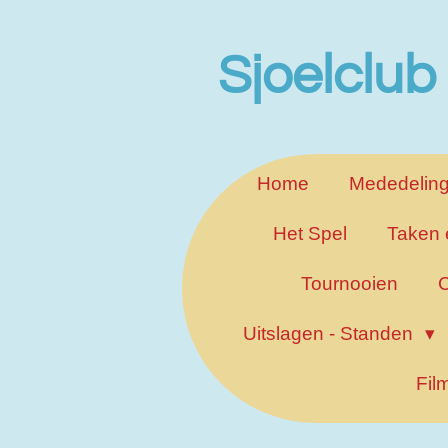
Ga
direct
Sjoelclub
naar
de
hoofdinhoud
Home
Mededelin
Het Spel
Taken 
Tournooien
C
Uitslagen - Standen
Fil