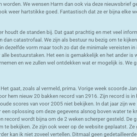
an worden. We wensen Harm dan ook via deze nieuwsbrief gelu
 ook weer hartstikke goed. Fantastisch dat ze er bijna elke 
 houdt de standen bij. Dat gaat prachtig en met veel informat
n dan catastrofaal. We zijn als bestuur nu bezig om te kijke
in dezelfde vorm maar toch zo dat de minimale vereisten in
r alle bestuurstaken. Het een is gemakkelijk en het ander is 
rnemen en we zullen wel ontdekken wat er mogelijk is. We g
. Het gaat, zoals al vermeld, prima. Vorige week scoorde J
oor hem nieuw 20 bakken record van 2916. Zijn record is in
de scores van voor 2005 niet bekijken. In dat jaar zijn w
een oplossing om deze gegevens alsnog boven water te krijg
n record wordt bijna om de 2 weken scherper gesteld. De g
 te bekijken. Ze zijn ook weer op de website geplaatst. Ze 
der kan ik niet zoveel vertellen. Ditmaal geen gedetailleerde