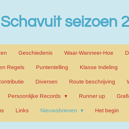
 Schavuit seizoen
gen
Geschiedenis
Waar-Wanneer-Hoe
D
en Regels
Puntentelling
Klasse Indeling
ontributie
Diversen
Route beschrijving
Persoonlijke Records
Runner up
Graf
ms
Links
Nieuwsbrieven
Het begin