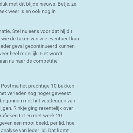
k met dit blijde nieuws. Betje, ze
week weer is en ook nog in
ie. Stel nu eens voor dat hij dit
n wie de taken van wie eventueel kan
 ieder geval gecontinueerd kunnen
weer heel moeilijk. Het wordt
aan nu naar de competitie
an Postma het prachtige 10 bakken
 het verleden nog hoger geweest
e begonnen met het vastleggen van
en. Rinkje ging resentelijk over
rafieken tot en met week 20
geven een mooi beeld, per lid, hoe
 analyse van ieder lid. Dat komt