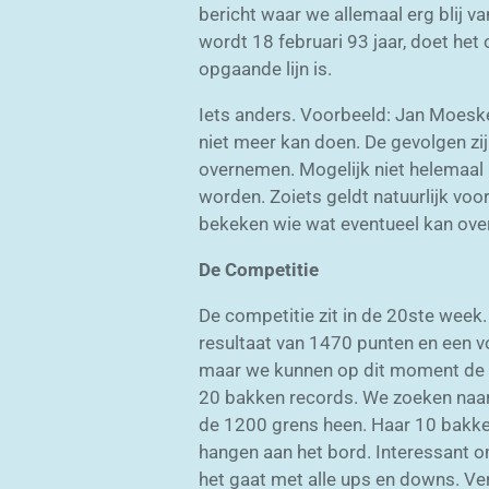
bericht waar we allemaal erg blij v
wordt 18 februari 93 jaar, doet het
opgaande lijn is.
Iets anders. Voorbeeld: Jan Moesker
niet meer kan doen. De gevolgen zij
overnemen. Mogelijk niet helemaal 
worden. Zoiets geldt natuurlijk voo
bekeken wie wat eventueel kan ove
De Competitie
De competitie zit in de 20ste week
resultaat van 1470 punten en een v
maar we kunnen op dit moment de ou
20 bakken records. We zoeken naar 
de 1200 grens heen. Haar 10 bakke
hangen aan het bord. Interessant om
het gaat met alle ups en downs. Ver