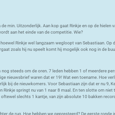
in de min. Uitzonderlijk. Aan kop gaat Rinkje en op de hielen
wordt aan het einde van de competitie. Wie?
n hoewel Rinkje wel langzaam wegloopt van Sebastiaan. Op 
aat zoals hij nu speelt komt hij mogelijk ook nog in de buu
s nog steeds om de oren. 7 leden hebben 1 of meerdere per
 vorige nieuwsbrief waren dat er 19! Wat een toename. Hoe ver
rlijk bij de nieuwkomers. Voor Sebastiaan zijn dat er nu 9,
n Rinkje springt nu van 1 naar 8 maal. En ten slotte om nie
 oftewel slechts 1 kantje, van zijn absolute 10 bakken record
ter de rug. Hoe hebben we gepresteerd? De eerste ronde in 