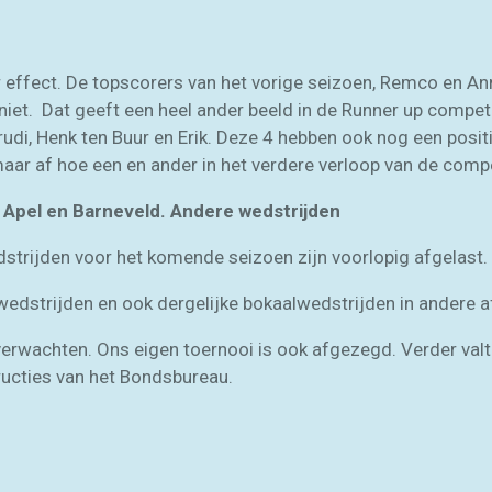
r effect. De topscorers van het vorige seizoen, Remco en A
et. Dat geeft een heel ander beeld in de Runner up competi
di, Henk ten Buur en Erik. Deze 4 hebben ook nog een positie
ar af hoe een en ander in het verdere verloop van de compet
r Apel en Barneveld. Andere wedstrijden
edstrijden voor het komende seizoen zijn voorlopig afgelast.
wedstrijden en ook dergelijke bokaalwedstrijden in andere a
verwachten. Ons eigen toernooi is ook afgezegd. Verder val
ructies van het Bondsbureau.