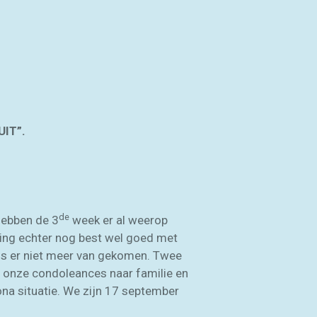
UIT”.
de
hebben de 3
week er al weerop
ging echter nog best wel goed met
is er niet meer van gekomen. Twee
 onze condoleances naar familie en
na situatie. We zijn 17 september