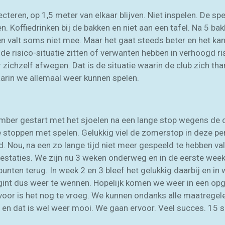
eren, op 1,5 meter van elkaar blijven. Niet inspelen. De sp
n. Koffiedrinken bij de bakken en niet aan een tafel. Na 5 b
n valt soms niet mee. Maar het gaat steeds beter en het ka
de risico-situatie zitten of verwanten hebben in verhoogd ri
 zichzelf afwegen. Dat is de situatie waarin de club zich tha
aarin we allemaal weer kunnen spelen.
ber gestart met het sjoelen na een lange stop wegens de c
 stoppen met spelen. Gelukkig viel de zomerstop in deze pe
d. Nou, na een zo lange tijd niet meer gespeeld te hebben val
prestaties. We zijn nu 3 weken onderweg en in de eerste wee
unten terug. In week 2 en 3 bleef het gelukkig daarbij en in 
egint dus weer te wennen. Hopelijk komen we weer in een opg
rvoor is het nog te vroeg. We kunnen ondanks alle maatrege
 en dat is wel weer mooi. We gaan ervoor. Veel succes. 15