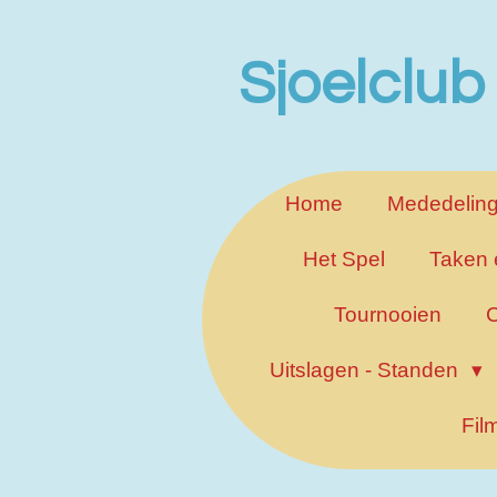
Ga
direct
Sjoelclub
naar
de
hoofdinhoud
Home
Mededelin
Het Spel
Taken 
Tournooien
C
Uitslagen - Standen
Fil