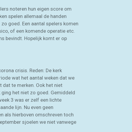
elers noteren hun eigen score om
akken spelen allemaal de handen
n zo goed. Een aantal spelers komen
sico, of een komende operatie etc.
ns bevindt. Hopelijk komt er op
orona crisis. Reden: De kerk
riode wat het aantal weken dat we
t dat te merken. Ook het niet
k ging het niet zo goed. Gemiddeld
week 3 was er zelf een lichte
aande lijn. Nu even geen
len als hierboven omschreven toch
 september sjoelen we niet vanwege