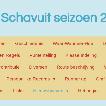
 Schavuit seizoen
gen
Geschiedenis
Waar-Wanneer-Hoe
D
en Regels
Puntentelling
Klasse Indeling
ontributie
Diversen
Route beschrijving
Persoonlijke Records
Runner up
Graf
ms
Links
Nieuwsbrieven
Het begin