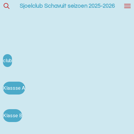
Sjoelclub Schavuit seizoen 2025-2026
Ga
direct
naar
de
hoofdinhoud
club
Klassse A
Klasse B