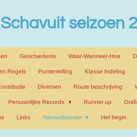
 Schavuit seizoen
gen
Geschiedenis
Waar-Wanneer-Hoe
D
en Regels
Puntentelling
Klasse Indeling
ontributie
Diversen
Route beschrijving
Persoonlijke Records
Runner up
Graf
ms
Links
Nieuwsbrieven
Het begin