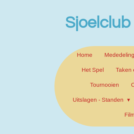
Ga
direct
Sjoelclub
naar
de
hoofdinhoud
Home
Mededelin
Het Spel
Taken 
Tournooien
C
Uitslagen - Standen
Fil