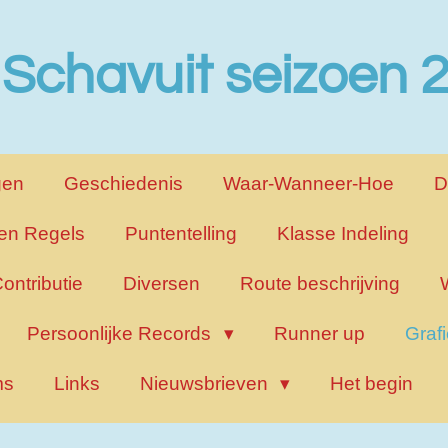
 Schavuit seizoen
gen
Geschiedenis
Waar-Wanneer-Hoe
D
en Regels
Puntentelling
Klasse Indeling
ontributie
Diversen
Route beschrijving
Persoonlijke Records
Runner up
Graf
ms
Links
Nieuwsbrieven
Het begin