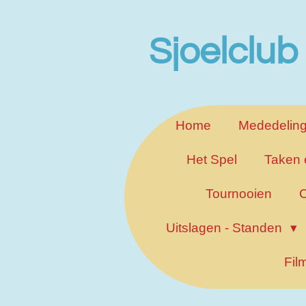
Ga
direct
Sjoelclub
naar
de
hoofdinhoud
Home
Mededelin
Het Spel
Taken 
Tournooien
C
Uitslagen - Standen
Fil